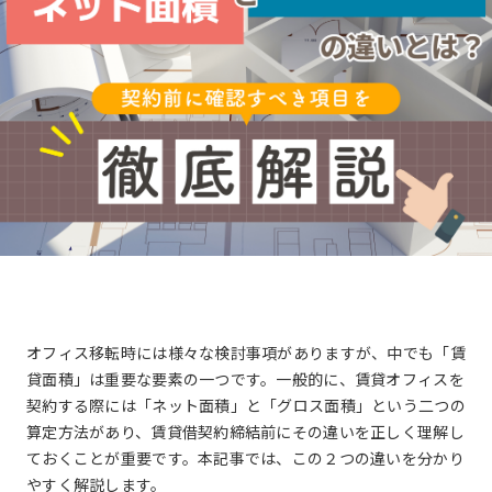
と
自
動
的
に
削
除
さ
れ
ま
す。
閉じる
オフィス移転時には様々な検討事項がありますが、中でも「賃
貸面積」は重要な要素の一つです。一般的に、賃貸オフィスを
契約する際には「ネット面積」と「グロス面積」という二つの
算定方法があり、賃貸借契約締結前にその違いを正しく理解し
ておくことが重要です。本記事では、この２つの違いを分かり
やすく解説します。