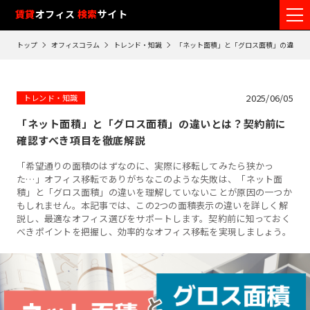
フ
賃貸
オフィス
検索
サイト
ロ
トップ
オフィスコラム
トレンド・知識
「ネット面積」と「グロス面積」の違いと
ア
閲
覧
2025/06/05
トレンド・知識
履
「ネット面積」と「グロス面積」の違いとは？契約前に
歴
確認すべき項目を徹底解説
※
「希望通りの面積のはずなのに、実際に移転してみたら狭かっ
閲
た…」オフィス移転でありがちなこのような失敗は、「ネット面
覧
積」と「グロス面積」の違いを理解していないことが原因の一つか
履
もしれません。本記事では、この2つの面積表示の違いを詳しく解
歴
説し、最適なオフィス選びをサポートします。契約前に知っておく
は
べきポイントを把握し、効率的なオフィス移転を実現しましょう。
90
日
が
過
ぎ
る