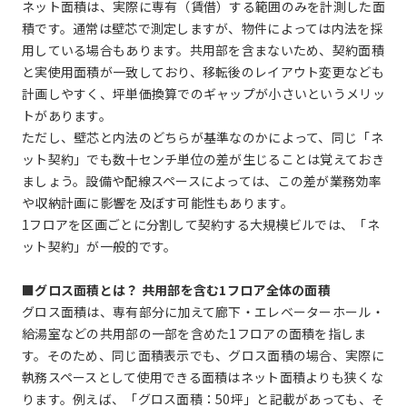
ネット面積は、実際に専有（賃借）する範囲のみを計測した面
積です。通常は壁芯で測定しますが、物件によっては内法を採
用している場合もあります。共用部を含まないため、契約面積
と実使用面積が一致しており、移転後のレイアウト変更なども
計画しやすく、坪単価換算でのギャップが小さいというメリッ
トがあります。
ただし、壁芯と内法のどちらが基準なのかによって、同じ「ネ
ット契約」でも数十センチ単位の差が生じることは覚えておき
ましょう。設備や配線スペースによっては、この差が業務効率
や収納計画に影響を及ぼす可能性もあります。
1フロアを区画ごとに分割して契約する大規模ビルでは、「ネ
ット契約」が一般的です。
■グロス面積とは？ 共用部を含む1フロア全体の面積
グロス面積は、専有部分に加えて廊下・エレベーターホール・
給湯室などの共用部の一部を含めた1フロアの面積を指しま
す。そのため、同じ面積表示でも、グロス面積の場合、実際に
執務スペースとして使用できる面積はネット面積よりも狭くな
ります。例えば、「グロス面積：50坪」と記載があっても、そ