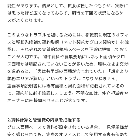
能性があります。結果として、拡張移転したつもりが、実際に
は思ったほど広くなっておらず、期待を下回る状況になるケー
スがよくあります。
このようなトラブルを避けるためには、移転前に現在のオフィ
スと移転先候補の契約形態（ネット契約かグロス契約か）を確
認し、それぞれの実質的な執務スペースを正確に把握しておく
ことが大切です。 物件資料や募集要項にはネット面積かグロ
ス面積かは明記されていないことが多いため、曖昧なまま交渉
を進めると、「実は共用部の面積が含まれていた」「想定より
執務エリアが狭い」といったトラブルになりかねません。
重要事項説明書には専有面積と契約面積が記載されているの
で、契約前に必ず確認しましょう。不明な点は、仲介担当者や
オーナーに直接問合せることが大切です。
2.賃料計算と管理費の内訳を把握する
グロス面積ベースで賃料が設定されている場合、一見坪単価が
安く感じられても、実際のオフィスとして使用する専有部あた