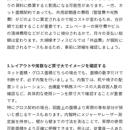
りの賃料に換算すると割高になる可能性があります。一方、ネ
ット面積契約であっても、共用部関連の費用（管理費や光熱
費）がどのように算定されるかで総コストが変わるため、合計
額で比較することが重要です。 エレベーターの保守費やビル
の清掃費用などがどのように按分されるかで、月々の支払い総
額は変わります。大規模オフィスビルでは「共益費」が個別に
設定されるケースもあるため、事前に詳細を確認しましょう。
3.レイアウトや席数など原寸大でイメージを確認する
ネット面積・グロス面積どちらの場合でも、面積の数字だけで
判断せず、必ず内覧を行いましょう。内覧では、机や椅子の配
置シミュレーション、会議室や執務スペースの人員収容人数の
確認など、具体的な使用シーンを原寸大で確認することが重要
です。
特にグロス契約の場合、図面上の面積より実際の専有部分が狭
いと感じるケースもあります。内覧時にメジャーやレーザー測
定器を持参し、壁から壁までの寸法を測ることで、実際の使用
可能面積をより正確に把握できます。例えば、従業員一人あた